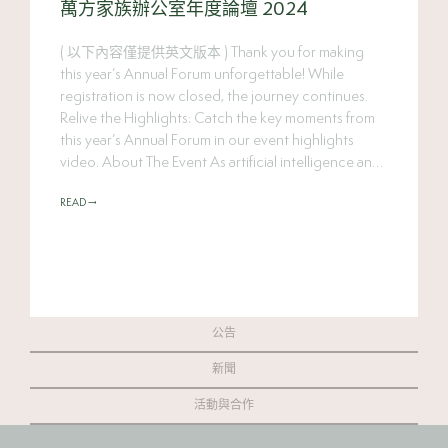
萬方家族辦公室年度論壇 2024
( 以下內容僅提供英文版本 ) Thank you for making
this year’s Annual Forum unforgettable! While
registration is now closed, the journey continues.
Relive the Highlights: Catch the key moments from
this year’s Annual Forum in our event highlights
video. About The Event As artificial intelligence and
technology reshape our world, does it revolutionize
READ →
the way we define […]
公告
新聞
活動與合作