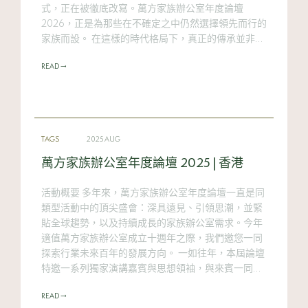
式，正在被徹底改寫。萬方家族辦公室年度論壇
2026，正是為那些在不確定之中仍然選擇領先而行的
家族而設。 在這樣的時代格局下，真正的傳承並非靜
止保留——而是在不斷前行中書寫。隨着資本跨越新
READ →
興領域加速流動，全球界限日益模糊，家族已不再只
是參與者，更是變革的塑造者。他們如何在這個高度
互聯的世界中前行，將決定下一代的全球經濟秩序。
萬方家族辦公室年度論壇2026，將提供在變局中建立
信念所需的清晰洞見與值得信賴的觀點。誠邀您一同
TAGS
2025 AUG
構建一個具備韌性、可持續且大膽創新的財富框架
——以使命與前瞻視野，引領新一個財富時代。 僅限
萬方家族辦公室年度論壇 2025 | 香港
受邀嘉賓參加。如需了解更多資訊，請聯絡您的萬方
家族辦公室代表。 Speaker line-up Previous Next
活動概要 多年來，萬方家族辦公室年度論壇一直是同
https://www.youtube.com/watch?
類型活動中的頂尖盛會：深具遠見、引領思潮，並緊
v=w57xbRRSQXw&list=PLh8bIGf4J4ZvjUhHnWlN21
貼全球趨勢，以及持續成長的家族辦公室需求。今年
4__Blssu66Q&index=3 Watch the video highlights
適值萬方家族辦公室成立十週年之際，我們邀您一同
to hear insights on digital assets and the evolving
探索行業未來百年的發展方向。 一如往年，本屆論壇
definition of luxury in Asia.
特邀一系列獨家演講嘉賓與思想領袖，與來賓一同探
https://www.youtube.com/watch?
討、解讀多項重要議題，包括人工智慧超級週期及其
v=BuYU0x_8VFo&list=PLh8bIGf4J4ZvjUhHnWlN21
READ →
經濟影響、數位資產的興起，以及家族治理架構的演