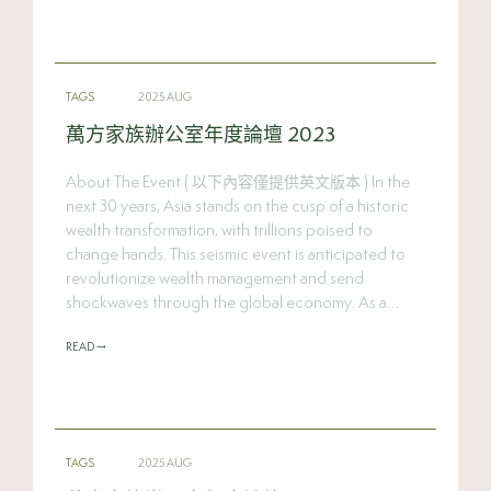
4__Blssu66Q&index=2 Annual Forum 2025 – 10
進。 講者陣容介紹 Previous Next Previous Next
Years of Growth, Gratitude & Greatness
https://youtu.be/38lgEmR8wRU 下一個世紀的傳承
https://www.youtube.com/watch?
會是如何？ https://www.youtube.com/watch?
v=W8mPtbmn3FA&list=PLh8bIGf4J4ZvjUhHnWlN21
v=5ZbPRu0lYsA 在論壇其中一場重點討論，將探討有
TAGS
2025 AUG
4__Blssu66Q&index=1 Annual Forum 2025 –
關人工智慧與投資的深度對話，分析人工智慧如何重
Speaker Announcement
塑市場格局、企業營運與日常生活，並與與會嘉賓一
萬方家族辦公室年度論壇 2023
https://www.youtube.com/watch?v=os0cH-
同前瞻即將湧現的顛覆性機遇。
paf0w&list=PLh8bIGf4J4ZvjUhHnWlN214__Blssu66
https://www.youtube.com/watch?
About The Event ( 以下內容僅提供英文版本 ) In the
Q&index=5 Annual Forum 2025: Exploring Legacy,
v=W8mPtbmn3FA&list=PLh8bIGf4J4ZvjUhHnWlN21
next 30 years, Asia stands on the cusp of a historic
[…]
4__Blssu66Q&index=1 萬方家族辦公室年度論壇
wealth transformation, with trillions poised to
2025：講者陣容介紹
change hands. This seismic event is anticipated to
https://www.youtube.com/watch?v=ek-
revolutionize wealth management and send
sopbqTZ8&list=PLh8bIGf4J4ZvjUhHnWlN214__Blss
shockwaves through the global economy. As a
u66Q&index=6 今年十月，誠邀您一同參加萬方家
flagship event of Raffles Family Office, the leading
族辦公室年度論壇2025，共同慶祝我們的十週年里程
READ →
multi-family office […]
碑，探索傳承、治理與創新的未來發展。
https://www.youtube.com/watch?v=14gKaKdS-34
萬方家族辦公室年度論壇 2025
TAGS
2025 AUG