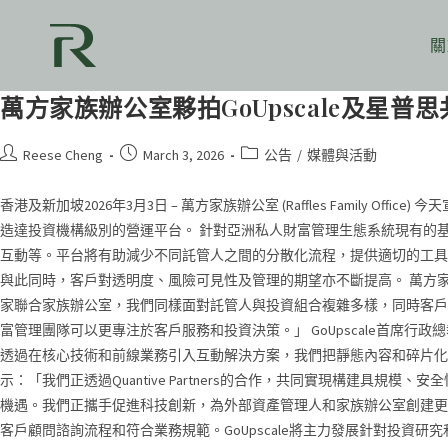
關
萬方家族辦公室夥拍GoUpscale及星普思
Reese Cheng
March 3, 2026
公告
/
媒體與活動
香港及新加坡2026年3月3日 – 萬方家族辦公室 (Raffles Family O
造達投資機構級別的營運平台。 針對亞洲私人財富管理生態系統現有的基礎
互動等。平台將有助減少不同託管人之間的分散化流程，提供適切的工具
與此同時，客戶對透明度、風險可見性及管理的期望亦不斷提高。 萬方家族辦
家聯合家族辦公室，我們同樣面對託管人與投資組合複雜多樣，同時客戶
富管理團隊可以更專注於客戶服務和投資決策。」 GoUpscale首席行
透過在核心技術和前線業務引入互動解決方案，我們把靜態內容和碎片化的
示：「我們正透過Quantive Partners的合作，共同實現構
機遇。我們正攜手促進科技創新，為外部資產管理人和家族辦公室創建更靈活
客戶顧問諮詢流程和符合業務規範。GoUpscale將主力發展針對投