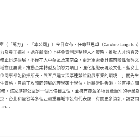
「萬方」、「本公司」）今日宣布，任命藍思卓（Caroline Langst
力及員工福祉。她在新崗位上將負責制定整體人才策略、推動人才培育及
「我們的業務正迅速擴展，不僅在大中華區及東南亞，更進軍需要具備前瞻性領
域擔任要職，推動企業轉型及領導力項目，強化組織表現及文化。藍女士
位同事都能發揮所長、與客戶建立深厚連繫並發展事業的環境。」關先生
正攻讀同領域的理學碩士學位。她將常駐香港，並直接向關先生匯報。 藍思卓
理服務。該家族辦公室是一個具備獨立性，並擁有覆蓋多種資產類別的專業
亞洲重要城市設有代表處。有關更多資訊，請訪問 https://www.ra
as an…