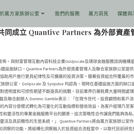
於萬方家族辦公室
我們的服務
萬方洞見
媒體與
共同成立 Quantive Partners
ffice) 今天宣佈，與財富管理互動內容科技企業GoUpscale及環球金融服務諮詢機
設施缺口，Quantive Partners為外部資產管理人及聯合家族
協助用戶進行更具紀律性及可擴展的投資決策。隨著投資組合所覆蓋的市
公室、GoUpscale 及 Synpulse 均認為，現時在基礎設施方
對透明度和可控性期望不斷提高的挑戰。目前業界仍需耗費大量時間處理
政總裁及聯合創辦人 Dominic Gamble表示：「在現今世代，投資
內容分發模式轉化為可量化的互動指標和營收效益，為客戶經理乃至客戶提供
建具規模、安全性和靈活性的專業金融服務平台的願景。這次策略性合作讓我們
及具前瞻性的生態系統。」 Quantive Partners將由萬方家
資研究和洞察的功能，將結構化洞察融入於投資組合流程當中，以取代目前