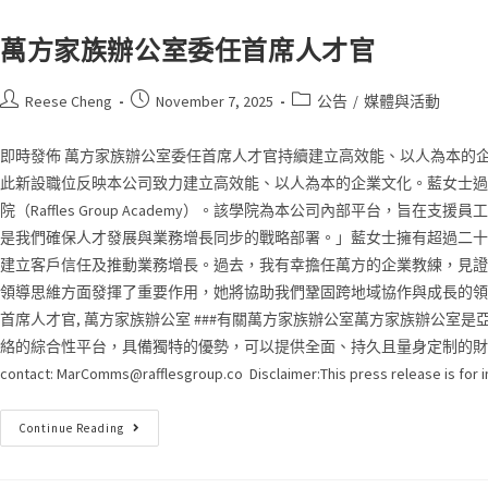
萬方家族辦公室委任首席人才官
Reese Cheng
November 7, 2025
公告
/
媒體與活動
即時發佈 萬方家族辦公室委任首席人才官持續建立高效能、以人為本的企業文化
此新設職位反映本公司致力建立高效能、以人為本的企業文化。藍女士過
院（Raffles Group Academy）。該學院為本公司內部平
是我們確保人才發展與業務增長同步的戰略部署。」藍女士擁有超過二十
建立客戶信任及推動業務增長。過去，我有幸擔任萬方的企業教練，見證
領導思維方面發揮了重要作用，她將協助我們鞏固跨地域協作與成長的領導基礎
首席人才官, 萬方家族辦公室 ###有關萬方家族辦公室萬方家族辦公
絡的綜合性平台，具備獨特的優勢，可以提供全面、持久且量身定制的財富增值保值
contact:
MarComms@rafflesgroup.co
Disclaimer:This press release is for
Continue Reading