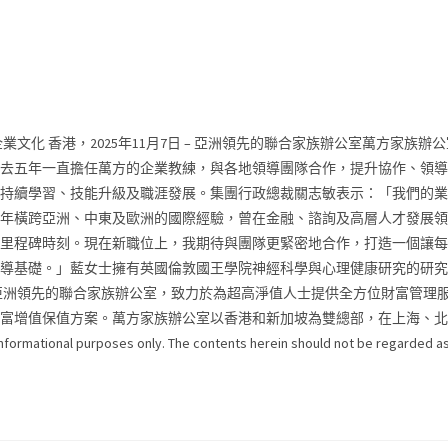
 香港，2025年11月7日 – 亞洲領先的聯合家族辦公室萬方家族辦公室（
去五年一直擔任萬方的企業教練，與各地領導團隊合作，提升協作、領導
台，旨在支援員工持續學習、技能升級及職涯發展。集團行政總裁關志敏表示：
年橫跨亞洲、中東及歐洲的國際經驗，曾在金融、諮詢及高層人才發展領
里程碑時刻。現在新職位上，我期待與團隊更緊密地合作，打造一個讓每
。」藍女士擁有英國倫敦國王學院神經科學與心理健康研究的研究生資格，目前
室是亞洲領先的聯合家族辦公室，致力於為超高淨值人士提供全方位財富管
方案。萬方家族辦公室以香港和新加坡為雙總部，在上海、北京、台北和曼谷等多個
 informational purposes only. The contents herein should not be regarded 