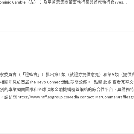
ic Gamble（左）； 及星普思集團董事執行長兼首席執行官Yves…
務監察委員會（「證監會」）批出第4 類（就證券提供意見）和第9 類（提
屆The Revo Connect活動期間公佈。 點擊 此處 查看完整文
別的專業顧問團隊和全球頂級金融機構覆蓋網絡的綜合性平台，具備獨特
rafflesgroup.coMedia contact:
MarComms@rafflesgr