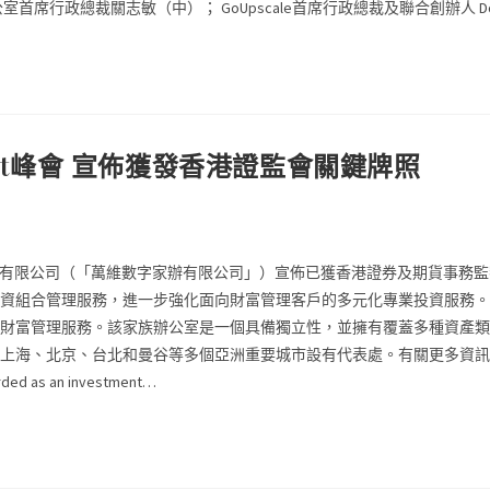
政總裁關志敏（中）； GoUpscale首席行政總裁及聯合創辦人 Domin
ect峰會 宣佈獲發香港證監會關鍵牌照
族辦公室有限公司（「萬維數字家辦有限公司」）宣佈已獲香港證券及期貨事
管理服務，進一步強化面向財富管理客戶的多元化專業投資服務。相關消息於首
財富管理服務。該家族辦公室是一個具備獨立性，並擁有覆蓋多種資產類
和曼谷等多個亞洲重要城市設有代表處。有關更多資訊，請訪問 https://www.
garded as an investment…