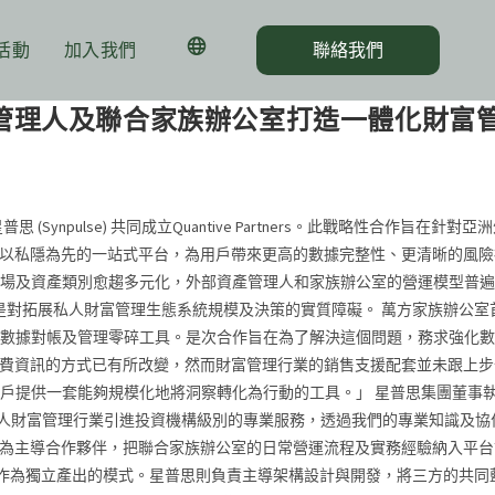
活動
加入我們
聯絡我們
 為外部資產管理人及聯合家族辦公室打造一體化財
構星普思 (Synpulse) 共同成立Quantive Partners。此戰略性合作
辦公室提供以私隱為先的一站式平台，為用戶帶來更高的數據完整性、更清晰的
場及資產類別愈趨多元化，外部資產管理人和家族辦公室的營運模型普遍
面的缺口是對拓展私人財富管理生態系統規模及決策的實質障礙。 萬方家族辦
數據對帳及管理零碎工具。是次合作旨在為了解決這個問題，務求強化數
顧問和客戶消費資訊的方式已有所改變，然而財富管理行業的銷售支援配套並未跟
一套能夠規模化地將洞察轉化為行動的工具。」 星普思集團董事執行長兼首
能夠為私人財富管理行業引進投資機構級別的專業服務，透過我們的專業知識
族辦公室作為主導合作夥伴，把聯合家族辦公室的日常營運流程及實務經驗納入
研究作為獨立產出的模式。星普思則負責主導架構設計與開發，將三方的共