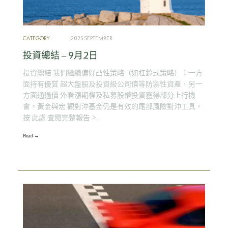
CATEGORY
2025 SEPTEMBER
投資總結 – 9月2日
投資總結 我們繼續偏好凸性策略（如杠鈴式策略）：一方
面持有優質 超大盤股及投資級公司債等防禦性資產，另一
方面通過價 外看漲期權及私募股權投資獲得部分上行機
會。黃金與宏 觀對沖基金仍是有效的尾部風險對沖工具。
按 此處 查閱完整報告 >..
Read →