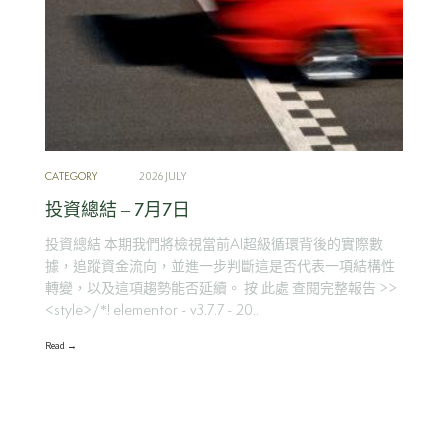
CATEGORY
2026 JULY
投資總結 – 7月7日
投資總結 本期我們將檢視當前AI超級循環背後的實際數
據，追蹤資金流向，並進一步判斷這是否代表一項結構性
轉變，以及這項趨勢能否延續。 按 此處 查閱完整報告 >>
<style>/*! elementor - v3.7.7 - 20..
Read →