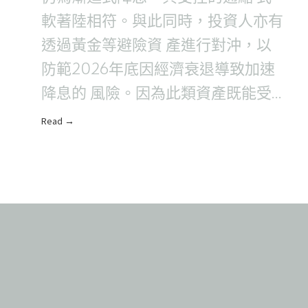
軟著陸相符。與此同時，投資人亦有
透過黃金等避險資 產進行對沖，以
防範2026年底因經濟衰退導致加速
降息的 風險。因為此類資產既能受
惠於實質收益率下降，亦能從 風險
Read →
趨避情緒中獲益..