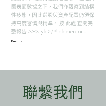
國表面數據之下，我們亦觀察到結構
性疲態，因此選股與資產配置仍須保
持高度審慎與精準。 按 此處 查閱完
整報告 >><style>/*! elementor -
v3...
Read →
聯繫我們