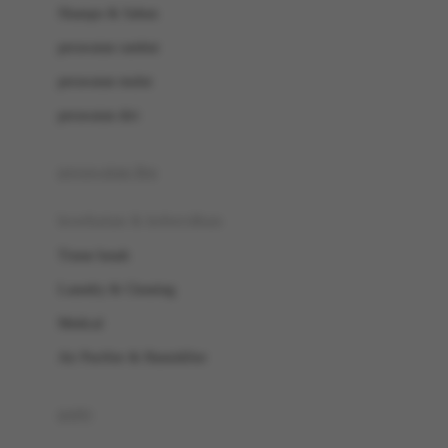
London Taxi
Shampo & Sabun
Love To Dream
perawatan rambut
perawatan mulut
M
perawatan diri
Magformers
Mama's Choice
perawatan ibu
Mamas&Papas
kesehatan & kebersihan
Mamaway
Tissue basah
Maxi Cosi
Laundry & Cleaning
Megabloks
Medical
Micro
Air Purifier & Humidifier
MiDeer
Mimi & Lula
potty
Mini Monkey