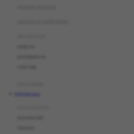
pengolah makanan
Joolz
Jujube
makanan & multivitamin
K
alat menyusui
Kiddycuts
pompa asi
Kumon
penyimpanan asi
L
cooler bags
Leapfrog
kursi makan
Leclerc
DATA Slot Gacor
Lee Vierra
Lillebaby
perawatan bayi
Little Bird Told Me
perawatan kulit
Little Miss Janis
Sunscreen