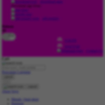
download apps
download app from:
Oh Ma Grain
Okiedog
gift registry
P
Bahasa
ID
Peachy
LOGIN
Phil & Ted's
DAFTAR
Philips Avent
Contact Us
Pigeon
Cari
Playgro
Pencarian Lanjutan
Poled Global
cancel
Cari
Ponycycle
cancel
Puma
Akun Saya
Pureats
Masuk / buat akun
Bantuan