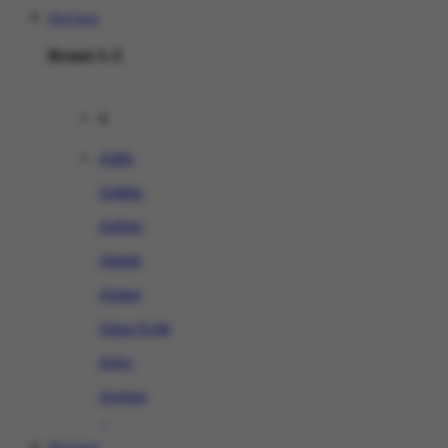
Slot Gacor
Brand A-Z
A
Addo
Adidas
Airfree
Alamii
Amara
Aqua Scale
Asics
Aveeno
Awan
Slot Gacor