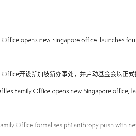
y Office opens new Singapore office, launches fou
Family Office开设新加坡新办事处，并启动基金会以
affles Family Office opens new Singapore office, l
 Family Office formalises philanthropy push with 