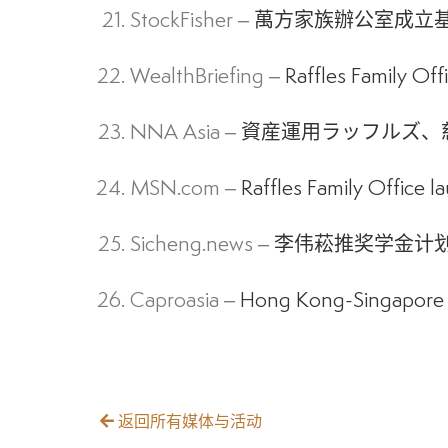
StockFisher –
萬方家族辦公室成立基
WealthBriefing –
Raffles Family Off
NNA Asia –
資産運用ラッフルズ、
MSN.com –
Raffles Family Office l
Sicheng.news –
李伟菘推奖学金计划
Caproasia –
Hong Kong-Singapore M
返回所有媒体与活动