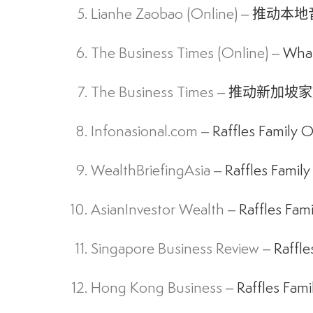
Lianhe Zaobao (Online) –
推动本地
The Business Times (Online) –
What’
The Business Times –
推动新加坡家
Infonasional.com –
Raffles Family O
WealthBriefingAsia –
Raffles Family
AsianInvestor Wealth –
Raffles Fam
Singapore Business Review –
Raffle
Hong Kong Business –
Raffles Fami