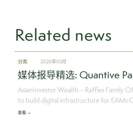
Related news
分类
2026年03月
媒体报导精选: Quantive Par
AsianInvestor Wealth – Raffles Family Of
to build digital infrastructure for EAMs C
查看 →