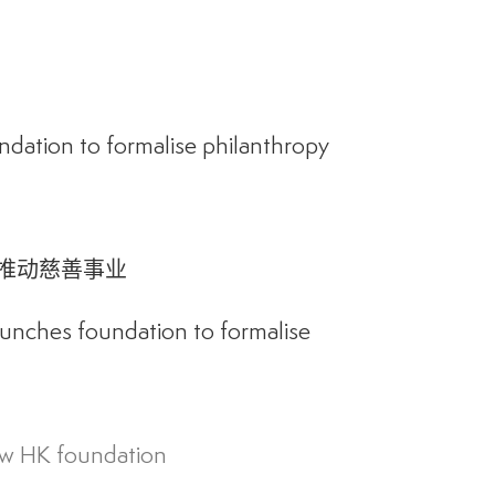
ndation to formalise philanthropy
正式推动慈善事业
aunches foundation to formalise
new HK foundation