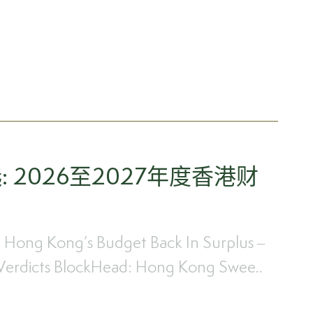
 2026至2027年度香港财
: Hong Kong’s Budget Back In Surplus –
Verdicts BlockHead: Hong Kong Swee..