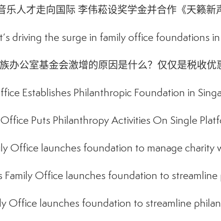
音乐人才走向国际 李伟菘设奖学金并合作《天籁新
s driving the surge in family office foundations in 
族办公室基金会激增的原因是什么？仅仅是税收优
ffice Establishes Philanthropic Foundation in Sing
 Office Puts Philanthropy Activities On Single Plat
ily Office launches foundation to manage charity 
s Family Office launches foundation to streamline 
ly Office launches foundation to streamline philan