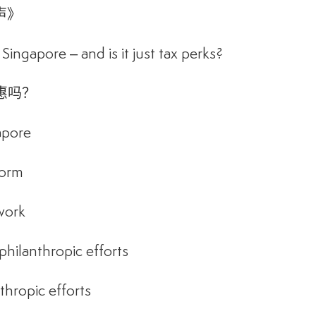
声》
Singapore – and is it just tax perks?
惠吗？
apore
form
work
philanthropic efforts
thropic efforts