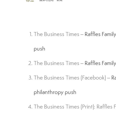
标签
媒体与活动
新闻
The Business Times –
Raffles Famil
push
The Business Times –
Raffles 
The Business Times (Facebook) –
R
philanthropy push
The Business Times (Print): Raffles