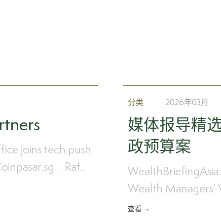
分类
2026年03月
tners
媒体报导精选:
政预算案
fice joins tech push
oinpasar.sg – Raf..
WealthBriefingAsia
Wealth Managers’ 
查看 →