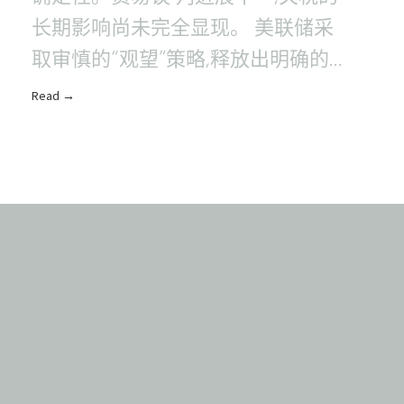
长期影响尚未完全显现。 美联储采
取审慎的“观望”策略,释放出明确的信
号:在今 年下半年,市场将继续以最新
Read →
经济..