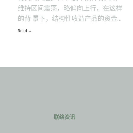
维持区间震荡，略偏向上行，在这样
的背 景下，结构性收益产品的资金
流动通常会更加明显。在利 率方
Read →
面，短期利率面临温..
联络资讯