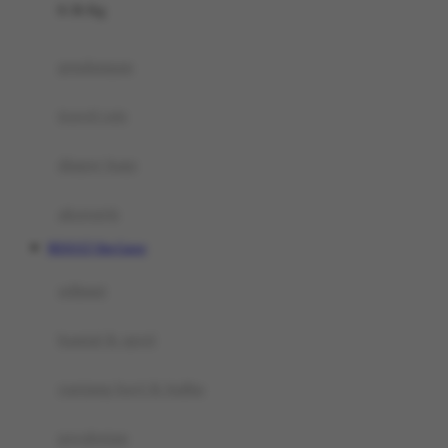
0-36 Kg
Fisher Price
Flipper
gendongan
Friends Of Sally
travel cots
G
diaper bags
Gb
Geko
aksesoris
Graco
RESULT Slot Gacor
Gund
selimut
H
bantal & sprei
Habbie
Haenim
ranjang bayi & balita
Happy Horse
perabotan