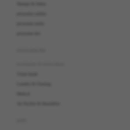
London Taxi
Shampo & Sabun
Love To Dream
perawatan rambut
perawatan mulut
M
perawatan diri
Magformers
Mama's Choice
perawatan ibu
Mamas&Papas
kesehatan & kebersihan
Mamaway
Tissue basah
Maxi Cosi
Laundry & Cleaning
Megabloks
Medical
Micro
Air Purifier & Humidifier
MiDeer
Mimi & Lula
potty
Mini Monkey