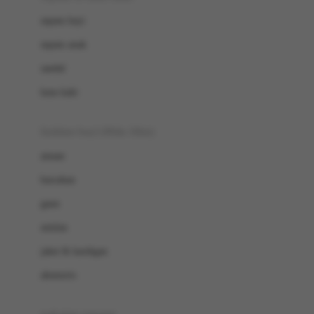
Bio Oil
sepatu bayi
Biolane
sepatu anak
Bite Fighters
sandal
Bizzi Growin
kaus kaki
Blackmores
fashion bayi (0bln-3thn)
Blooming Marvellous
atasan
Bonnels
bawahan
Bravado
gaun
Bruder
setelan
Brush Baby
jaket & kardigan
Buds Organics
aksesoris
Bugaboo
Buggygear