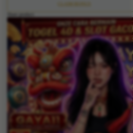
Twistshake
CLAIM BONUS
TY Toys
Share product:
U
V
Veja
Vitaflow
Vtech
W
Waterland
Wellness
X