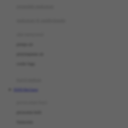
pengolah makanan
Joolz
Jujube
makanan & multivitamin
K
alat menyusui
Kiddycuts
pompa asi
Kumon
penyimpanan asi
L
cooler bags
Leapfrog
kursi makan
Leclerc
DATA Slot Gacor
Lee Vierra
Lillebaby
perawatan bayi
Little Bird Told Me
perawatan kulit
Little Miss Janis
Sunscreen