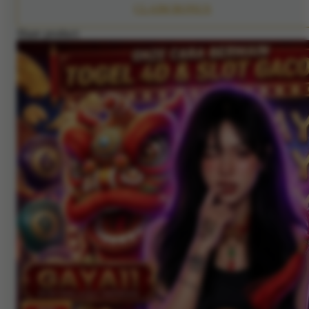
Twistshake
CLAIM BONUS
TY Toys
Share product:
U
V
Veja
Vitaflow
Vtech
W
Waterland
Wellness
X