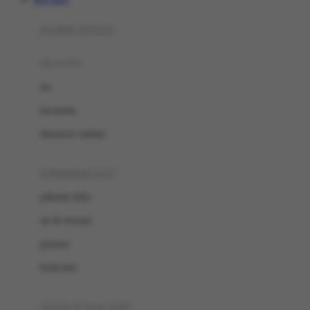
Azetabio
produk terbaru
B
aksesoris
Baabaasheepz
tas
Babiators
kacamata
Baby Dove
aksesoris rambut
Baby Jogger
Baby Rovega
kebutuhan bayi
Babybee
pakaian tidur
Banana Boat
set & terusan
Banz
piyama
Barbie
bodysuits
Beaba
Beauty Barn
sepatu & kaus kaki