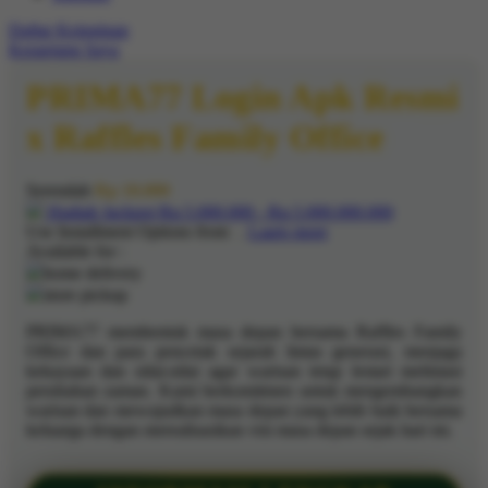
Q
Daftar Keinginan
Keranjang Saya
QV Baby
PRIMA77 Login Apk Resmi
R
x Raffles Family Office
Real Shades
Red Castle
Serendah
Rp 10.000
Hadiah Jackpot
Rp.5.000.000
-
Rp.5.000.000.000
Ribbon Madness
Use Installment Options from
.
Laarn more
Available for :
S
home delivery
store pickup
Sebamed
PRIMA77 membentuk masa depan bersama Raffles Family
Silver Cross
Office dan para pencetak sejarah lintas generasi, menjaga
kekayaan dan nilai-nilai agar warisan tetap lestari melintasi
Simply Idea
perubahan zaman. Kami berkomitmen untuk mengembangkan
warisan dan mewujudkan masa depan yang lebih baik bersama
Skip Hop
keluarga dengan merealisasikan visi masa depan sejak hari ini.
Spectra