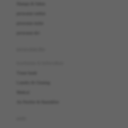
London Taxi
Shampo & Sabun
Love To Dream
perawatan rambut
perawatan mulut
M
perawatan diri
Magformers
Mama's Choice
perawatan ibu
Mamas&Papas
kesehatan & kebersihan
Mamaway
Tissue basah
Maxi Cosi
Laundry & Cleaning
Megabloks
Medical
Micro
Air Purifier & Humidifier
MiDeer
Mimi & Lula
potty
Mini Monkey