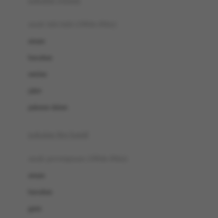
pakaian renang
Bumkins
anak laki-laki (18bln-8thn)
C
atasan
Cetaphil
bawahan
Chicco
setelan
Childlife
jaket
Clevamama
pakaian dalam
Cocolatte
Cottonseeds
pakaian ibu hamil
Cozy N Safe
anak perempuan (18bln-8thn)
Crane
atasan
Cybex
bawahan
D
gaun